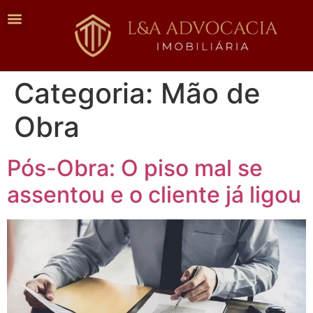
Categoria:
Mão de
Obra
Pós-Obra: O piso mal se
assentou e o cliente já ligou